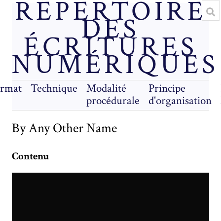
RÉPERTOIRE
DES
ÉCRITURES
NUMÉRIQUES
rmat
Technique
Modalité
Principe
procédurale
d'organisation
By Any Other Name
Contenu