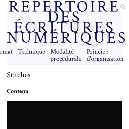
RÉPERTOIRE
DES
ÉCRITURES
NUMÉRIQUES
rmat
Technique
Modalité
Principe
procédurale
d'organisation
Stitches
Contenu