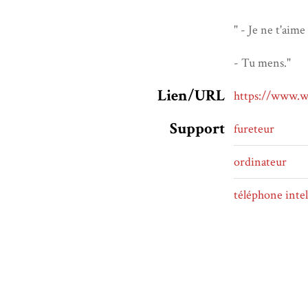
" - Je ne t'aime
- Tu mens."
Lien/URL
https://www.w
Support
fureteur
ordinateur
téléphone intel
tablette
Plateforme de
Wattpad
lecture