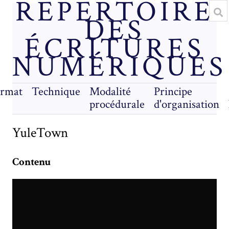
RÉPERTOIRE
DES
ÉCRITURES
NUMÉRIQUES
rmat
Technique
Modalité
Principe
procédurale
d'organisation
YuleTown
Contenu