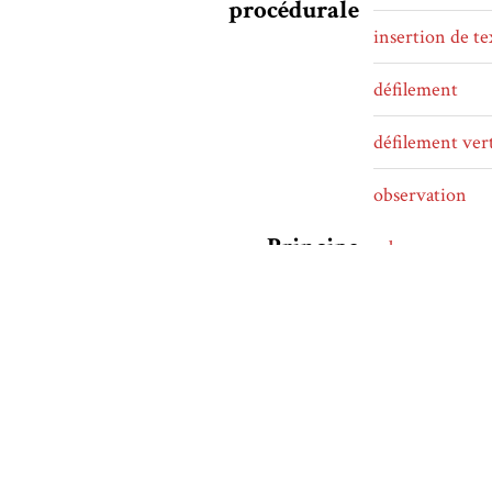
procédurale
insertion de te
défilement
défilement vert
observation
Principe
arborescence
d'organisation
Forme littéraire
roman vidéolu
fiction interac
Genre discursif
science-fiction
Thématiques
Aliens