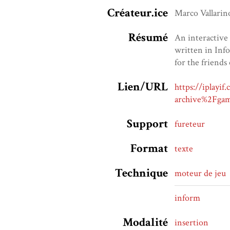
Créateur.ice
Marco Vallarin
Résumé
An interactive 
written in Inf
for the friend
Lien/URL
https://iplay
archive%2Fga
Support
fureteur
Format
texte
Technique
moteur de jeu
inform
Modalité
insertion