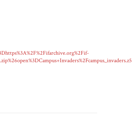
%3Dhttps%3A%2F%2Fifarchive.org%2Fif-
zip%26open%3DCampus+Invaders%2Fcampus_invaders.z5