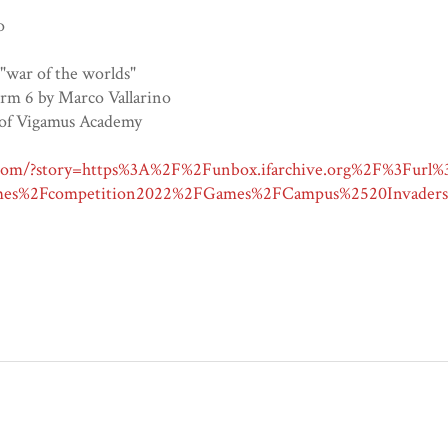
o
"war of the worlds"
orm 6 by Marco Vallarino
s of Vigamus Academy
if.com/?story=https%3A%2F%2Funbox.ifarchive.org%2F%3Furl
mes%2Fcompetition2022%2FGames%2FCampus%2520Invaders.