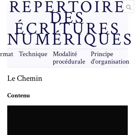
RÉPERTOIRE
DES
ÉCRITURES
NUMÉRIQUES
rmat
Technique
Modalité
Principe
procédurale
d'organisation
Le Chemin
Contenu