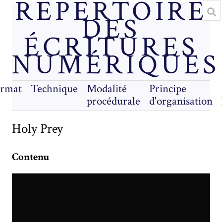
RÉPERTOIRE
DES
ÉCRITURES
NUMÉRIQUES
rmat
Technique
Modalité
Principe
procédurale
d'organisation
Holy Prey
Contenu