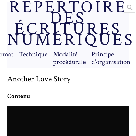
RÉPERTOIRE
DES
ÉCRITURES
NUMÉRIQUES
rmat
Technique
Modalité
Principe
procédurale
d'organisation
Another Love Story
Contenu